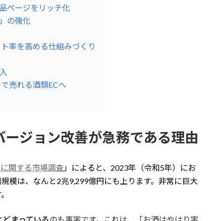
商品ページをリッチ化
応」の強化
ート率を高める仕組みづくり
入
善で売れる酒類ECへ
バージョン改善が急務である理由
引に関する市場調査
」によると、2023年（令和5年）にお
場規模は、なんと2兆9,299億円にも上ります。非常に巨大
す。
にとどまっている
のも事実です。これは、「お酒はやはり実