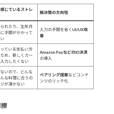
が感じているストレ
解決策の方向性
満
遮られたり、生年月
入力の手間を省く
UI/UX改
力に手間がかかって
善
さい
使っている支払い方
Amazon PayなどのID決済
いため、新しくカー
の導入
を入力したくない
きないので、どんな
ペアリング提案
などコンテ
どんな料理に合うの
ンツのリッチ化
ージが湧かない
摩擦