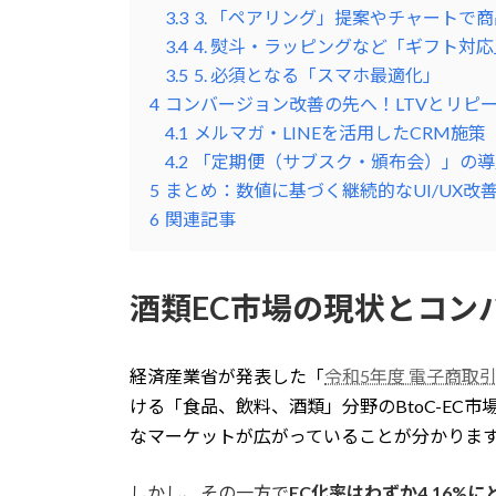
3.3
3. 「ペアリング」提案やチャートで
3.4
4. 熨斗・ラッピングなど「ギフト対
3.5
5. 必須となる「スマホ最適化」
4
コンバージョン改善の先へ！LTVとリピ
4.1
メルマガ・LINEを活用したCRM施策
4.2
「定期便（サブスク・頒布会）」の導
5
まとめ：数値に基づく継続的なUI/UX改
6
関連記事
酒類EC市場の現状とコン
経済産業省が発表した「
令和5年度 電子商取
ける「食品、飲料、酒類」分野のBtoC-EC市
なマーケットが広がっていることが分かりま
しかし、その一方で
EC化率はわずか4.16%