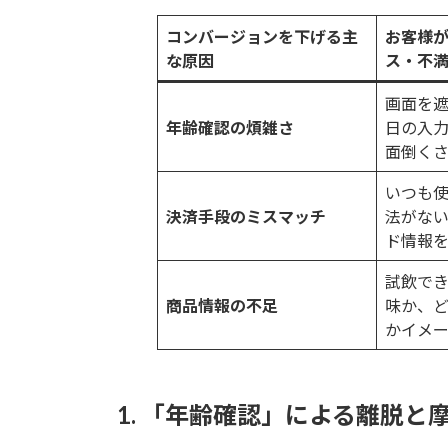
コンバージョンを下げる主
お客様
な原因
ス・不
画面を
年齢確認の煩雑さ
日の入
面倒く
いつも
決済手段のミスマッチ
法がな
ド情報
試飲で
商品情報の不足
味か、
かイメ
1. 「年齢確認」による離脱と