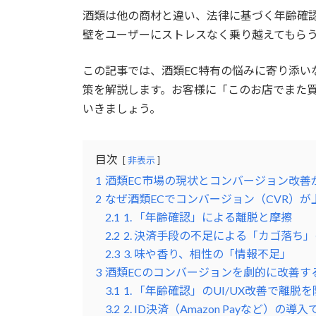
酒類は他の商材と違い、法律に基づく年齢確
壁をユーザーにストレスなく乗り越えてもら
この記事では、酒類EC特有の悩みに寄り添い
策を解説します。お客様に「このお店でまた
いきましょう。
目次
非表示
1
酒類EC市場の現状とコンバージョン改善
2
なぜ酒類ECでコンバージョン（CVR）が
2.1
1. 「年齢確認」による離脱と摩擦
2.2
2. 決済手段の不足による「カゴ落ち
2.3
3. 味や香り、相性の「情報不足」
3
酒類ECのコンバージョンを劇的に改善す
3.1
1. 「年齢確認」のUI/UX改善で離脱
3.2
2. ID決済（Amazon Payなど）の