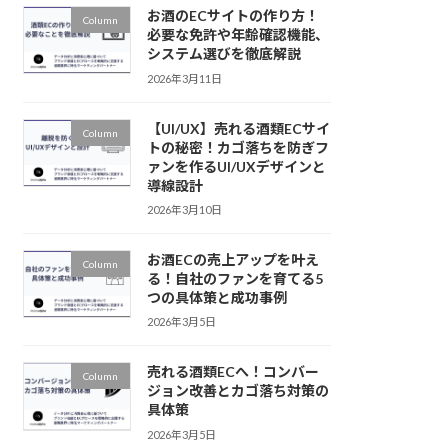
お酒のECサイトの作り方！
Column
必要な免許や年齢確認機能、
システム選びを徹底解説
2026年3月11日
【UI/UX】売れる酒類ECサイ
Column
トの秘密！カゴ落ちを防ぎフ
ァンを作るUI/UXデザインと
導線設計
2026年3月10日
お酒ECの売上アップを叶え
Column
る！自社のファンを育てる5
つの具体策と成功事例
2026年3月5日
売れる酒類ECへ！コンバー
Column
ジョン改善とカゴ落ち対策の
具体策
2026年3月5日