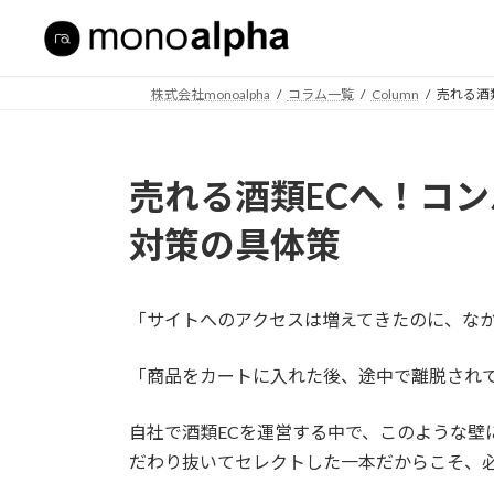
コ
ナ
ン
ビ
テ
ゲ
ン
ー
株式会社monoalpha
コラム一覧
Column
売れる酒
ツ
シ
へ
ョ
ス
ン
売れる酒類ECへ！コ
キ
に
ッ
移
対策の具体策
プ
動
「サイトへのアクセスは増えてきたのに、な
「商品をカートに入れた後、途中で離脱され
自社で酒類ECを運営する中で、このような壁
だわり抜いてセレクトした一本だからこそ、