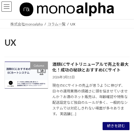
コ
ナ
ン
ビ
テ
ゲ
ン
ー
株式会社monoalpha
コラム一覧
UX
ツ
シ
へ
ョ
ス
ン
UX
キ
に
ッ
移
プ
動
酒類ECサイトリニューアルで売上を最大
Column
化！成功の秘訣とおすすめECサイト
2026年3月11日
現在のECサイトの売上が思うように伸びず、
日々の運用業務の煩雑さに頭を悩ませていませ
んか？お酒のネット販売は、年齢確認や特殊な
配送設定など独自のルールが多く、一般的なシ
ステムでは対応しきれない場面が多々ありま
す。 実店舗 […]
続きを読む