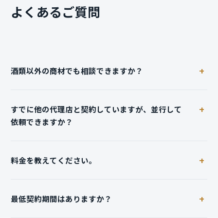
よくあるご質問
酒類以外の商材でも相談できますか？
原則として酒類・飲料に限定しています。業界固有の制約
を前提に設計できることが提供価値のため、対象を広げる
すでに他の代理店と契約していますが、並行して
と精度が落ちると考えているためです。関連するカテゴリ
依頼できますか？
についてはご相談ください。
可能です。実際に、広告運用は既存の代理店が担当し、
monoalphaがサイト側の改善とCRM設計を担うという分
料金を教えてください。
担で進めている事例があります。役割の重複を避ける形で
初期に整理します。
月額固定・広告費非連動で、プランに応じて設定していま
す。支援範囲によって幅があるため、初回のご相談で現状
最低契約期間はありますか？
と目標を伺ったうえでご提示します。成果報酬型や広告費