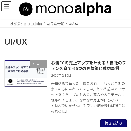
コ
ナ
ン
ビ
テ
ゲ
ン
ー
株式会社monoalpha
コラム一覧
UI/UX
ツ
シ
へ
ョ
ス
ン
UI/UX
キ
に
ッ
移
プ
動
お酒ECの売上アップを叶える！自社のフ
Column
ァンを育てる5つの具体策と成功事例
2026年3月5日
丹精込めて造った自慢のお酒。「もっと全国の
多くの方に味わってほしい」という想いでECサ
イトを立ち上げたものの、競合や大手モールに
埋もれてしまい、なかなか売上が伸びない……
と悩んでいませんか？ 良いお酒を造れば勝手に
売れる […]
続きを読む