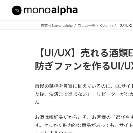
コ
ナ
ン
ビ
テ
ゲ
ン
ー
株式会社monoalpha
コラム一覧
Column
【UI/
ツ
シ
へ
ョ
ス
ン
【UI/UX】売れる酒
キ
に
ッ
移
防ぎファンを作るUI/
プ
動
自慢の銘柄を豊富に揃えているのに、ECサイ
た後、決済まで進まない」「リピーターがな
ん。
お酒は嗜好品だからこそ、お客様の「選びや
す。せっかく魅力的な商品があっても、サイ