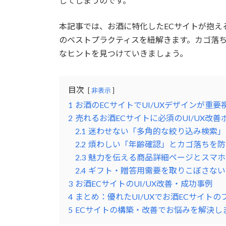
してしまうのです。
本記事では、お酒に特化したECサイトが抱える
のベストプラクティスを紐解きます。カゴ落
なヒントを見つけていきましょう。
目次
非表示
1
お酒のECサイトでUI/UXデザインが重
2
売れるお酒ECサイトに必須のUI/UX改善
2.1
迷わせない「多角的な絞り込み検索」
2.2
煩わしい「年齢確認」とカゴ落ちを防
2.3
魅力を伝える商品詳細ページとスマホ
2.4
ギフト・贈答用需要を取りこぼさない
3
お酒ECサイトのUI/UX改善・成功事例
4
まとめ：優れたUI/UXでお酒ECサイト
5
ECサイトの構築・改善でお悩みを解決し